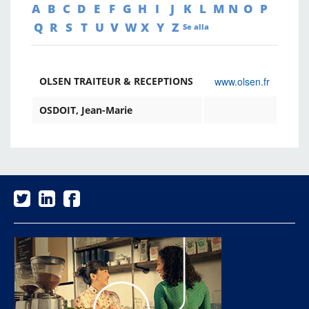
A
B
C
D
E
F
G
H
I
J
K
L
M
N
O
P
Q
R
S
T
U
V
W
X
Y
Z
Se alla
www.olsen.fr
OLSEN TRAITEUR & RECEPTIONS
OSDOIT, Jean-Marie