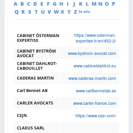
A
B
C
D
E
F
G
H
I
J
K
L
M
N
O
P
Q
R
S
T
U
V
W
X
Y
Z
Se alla
https://www.osterman-
CABINET ÖSTERMAN
EXPERTISE
expertise.fr/en/452-2/
CABINET BYSTRÖM
www.bystrom-avocat.com
AVOCAT
CABINET DAHLROT-
www.cabinetdahlrot.eu
CABOUILLET
www.caderas-martin.com
CADERAS MARTIN
www.carlbennetab.se
Carl Bennet AB
www.carler-france.com
CARLER AVOCATS
https://www.cejn.com/
CEJN
CLAEUS SARL