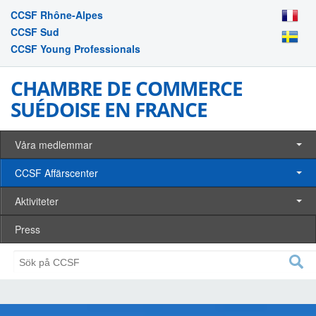
CCSF Rhône-Alpes
CCSF Sud
CCSF Young Professionals
CHAMBRE DE COMMERCE
SUÉDOISE EN FRANCE
Våra medlemmar
CCSF Affärscenter
Aktiviteter
Press