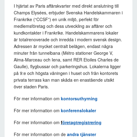
I hjärtat av Paris affärskvarter med direkt anslutning till
Champs Elysées, erbjuder Svenska Handelskammaren i
Frankrike (“CCSF”) en unik miljö, perfekt för
medlemsföretag och dess utveckling av affärer och
kundkontakter i Frankrike. Handelskammarens lokaler
är totalrenoverade och inredda i modern svensk design.
Adressen är mycket centralt belägen, endast några
minuter från tunnelbana (Métro stationer George V,
Alma-Marceau och Iena, samt RER Etoiles Charles de
Gaulle), flygbussar och parkeringshus. Lokalerna ligger
på 9:e och högsta våningen i huset och från kontorets
privata terrass kan man skåda en enastående utsikt
över staden Paris.
För mer information om
kontorsuthyrning
För mer information om
konferenslokaler
För mer information om
f
öretagtregistrering
För mer information om de
andra tjänster