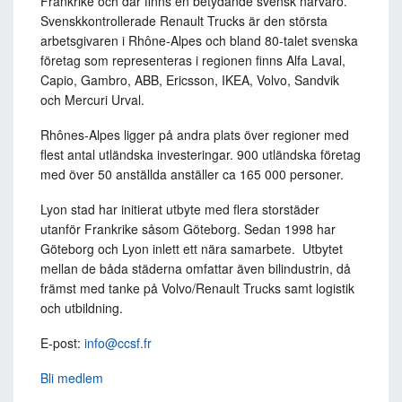
Frankrike och där finns en betydande svensk närvaro.
Svenskkontrollerade Renault Trucks är den största
arbetsgivaren i Rhône-Alpes och bland 80-talet svenska
företag som representeras i regionen finns Alfa Laval,
Capio, Gambro, ABB, Ericsson, IKEA, Volvo, Sandvik
och Mercuri Urval.
Rhônes-Alpes ligger på andra plats över regioner med
flest antal utländska investeringar. 900 utländska företag
med över 50 anställda anställer ca 165 000 personer.
Lyon stad har initierat utbyte med flera storstäder
utanför Frankrike såsom Göteborg. Sedan 1998 har
Göteborg och Lyon inlett ett nära samarbete. Utbytet
mellan de båda städerna omfattar även bilindustrin, då
främst med tanke på Volvo/Renault Trucks samt logistik
och utbildning.
E-post:
info@ccsf.fr
Bli medlem