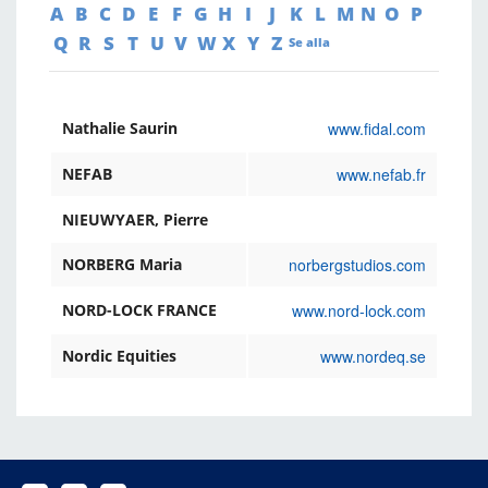
A
B
C
D
E
F
G
H
I
J
K
L
M
N
O
P
Q
R
S
T
U
V
W
X
Y
Z
Se alla
www.fidal.com
Nathalie Saurin
www.nefab.fr
NEFAB
NIEUWYAER, Pierre
norbergstudios.com
NORBERG Maria
www.nord-lock.com
NORD-LOCK FRANCE
www.nordeq.se
Nordic Equities