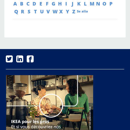
A
B
C
D
E
F
G
H
I
J
K
L
M
N
O
P
Q
R
S
T
U
V
W
X
Y
Z
Se alla