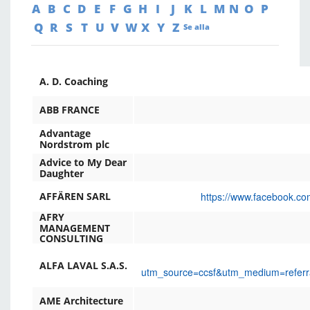
A
B
C
D
E
F
G
H
I
J
K
L
M
N
O
P
Q
R
S
T
U
V
W
X
Y
Z
Se alla
A. D. Coaching
ABB FRANCE
Advantage
Nordstrom plc
Advice to My Dear
Daughter
https://www.facebook.co
AFFÄREN SARL
AFRY
MANAGEMENT
CONSULTING
ALFA LAVAL S.A.S.
utm_source=ccsf&utm_medium=refer
AME Architecture