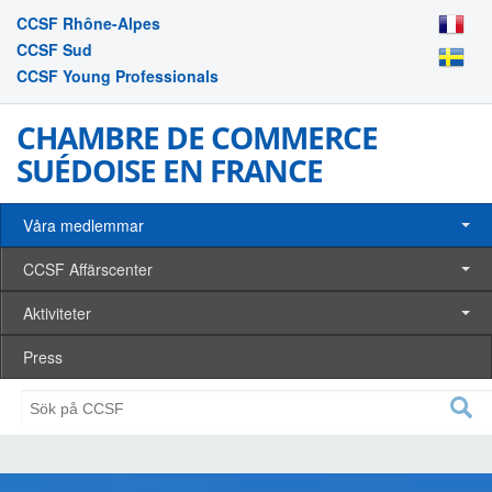
CCSF Rhône-Alpes
CCSF Sud
CCSF Young Professionals
CHAMBRE DE COMMERCE
SUÉDOISE EN FRANCE
Våra medlemmar
CCSF Affärscenter
Aktiviteter
Press