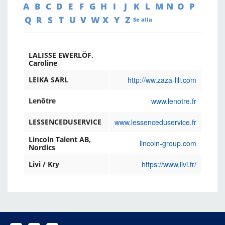
A
B
C
D
E
F
G
H
I
J
K
L
M
N
O
P
Q
R
S
T
U
V
W
X
Y
Z
Se alla
LALISSE EWERLÖF,
Caroline
http://ww.zaza-lili.com
LEIKA SARL
www.lenotre.fr
Lenôtre
www.lessenceduservice.fr
LESSENCEDUSERVICE
Lincoln Talent AB,
lincoln-group.com
Nordics
https://www.livi.fr/
Livi / Kry