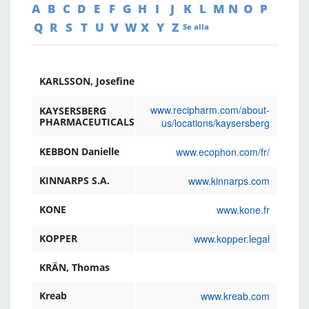
A
B
C
D
E
F
G
H
I
J
K
L
M
N
O
P
Q
R
S
T
U
V
W
X
Y
Z
Se alla
KARLSSON, Josefine
www.recipharm.com/about-
KAYSERSBERG
PHARMACEUTICALS
us/locations/kaysersberg
www.ecophon.com/fr/
KEBBON Danielle
www.kinnarps.com
KINNARPS S.A.
www.kone.fr
KONE
www.kopper.legal
KOPPER
KRÄN, Thomas
www.kreab.com
Kreab