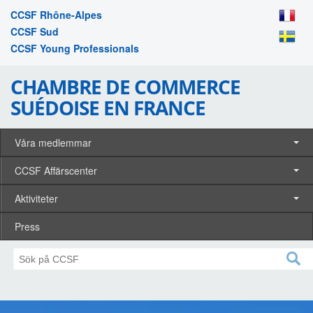
CCSF Rhône-Alpes
CCSF Sud
CCSF Young Professionals
CHAMBRE DE COMMERCE
SUÉDOISE EN FRANCE
Våra medlemmar
CCSF Affärscenter
Aktiviteter
Press