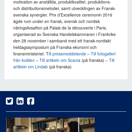
motivation av anställda, produktkvalitet, produktions-
och distributionsmetoder, samt utvecklingen av Fransk-
svenska synergier. Prix d’Excellence ceremonin 2016
ägde rum under en fransk, svensk och nordisk
näringslivsafton på Palais de la découverte i Paris,
organiserad av Svenska Handelskammaren i Frankrike
den 28 november i samband med ett fransk-nordiskt
heldagssymposium på Franska ekonomi och
finansministeriet. T
ill pressmeddelande
–
Till fotogalleri
från kvällen
–
Till artikeln om Scania
(på franska) –
Till
artikeln om Lindab
(på franska)