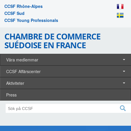
CCSF Rhône-Alpes
CCSF Sud
CCSF Young Professionals
CHAMBRE DE COMMERCE
SUÉDOISE EN FRANCE
Våra medlemmar
CCSF Affärscenter
Aktiviteter
Press