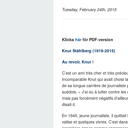
Tuesday, February 24th, 2015
Klicka
här
för PDF-version
Knut Ståhlberg (1919-2015)
Au revoir, Knut !
C’est un ami très cher et très précie
Incomparable Knut qui avait choisi l
de sa longue carrière de journaliste 
suédois. « J’ai eu à lutter contre les
mais pas forcément négatifs d’ailleu
disait-il.
En 1945, jeune journaliste, il quitta
valise et quelques vivres. C’est dans
premières armes comme correspondan