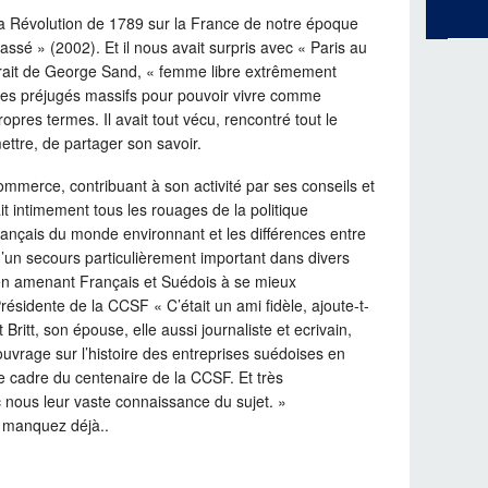
 la Révolution de 1789 sur la France de notre époque
ssé » (2002). Et il nous avait surpris avec « Paris au
rait de George Sand, « femme libre extrêmement
des préjugés massifs pour pouvoir vivre comme
ropres termes. Il avait tout vécu, rencontré tout le
mettre, de partager son savoir.
ommerce, contribuant à son activité par ses conseils et
ait intimement tous les rouages de la politique
Français du monde environnant et les différences entre
’un secours particulièrement important dans divers
en amenant Français et Suédois à se mieux
résidente de la CCSF « C’était un ami fidèle, ajoute-t-
 Britt, son épouse, elle aussi journaliste et ecrivain,
’ouvrage sur l’histoire des entreprises suédoises en
le cadre du centenaire de la CCSF. Et très
 nous leur vaste connaissance du sujet. »
s manquez déjà..