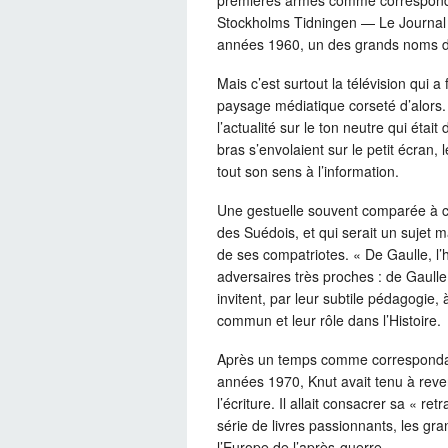
Stockholms Tidningen — Le Journal 
années 1960, un des grands noms de 
Mais c’est surtout la télévision qui a
paysage médiatique corseté d’alors.
l’actualité sur le ton neutre qui était 
bras s’envolaient sur le petit écran, 
tout son sens à l’information.
Une gestuelle souvent comparée à cel
des Suédois, et qui serait un sujet 
de ses compatriotes. « De Gaulle, l
adversaires très proches : de Gaulle
invitent, par leur subtile pédagogie
commun et leur rôle dans l’Histoire.
Après un temps comme correspondan
années 1970, Knut avait tenu à revenir
l’écriture. Il allait consacrer sa « re
série de livres passionnants, les g
l’Europe de l’après-guerre.