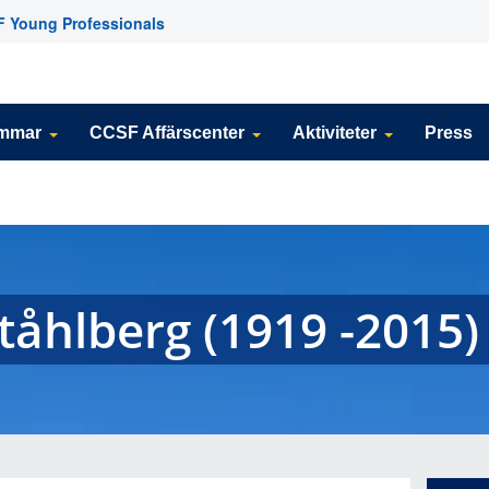
 Young Professionals
emmar
CCSF Affärscenter
Aktiviteter
Press
tåhlberg (1919 -2015)