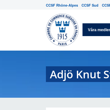
CCSF Rhône-Alpes
CCSF Sud
CCSF
Våra medl
Adjö Knut S