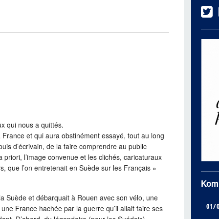
ux qui nous a quittés.
a France et qui aura obstinément essayé, tout au long
puis d’écrivain, de la faire comprendre au public
 a priori, l’image convenue et les clichés, caricaturaux
rs, que l’on entretenait en Suède sur les Français »
Kom
it la Suède et débarquait à Rouen avec son vélo, une
01/
 une France hachée par la guerre qu’il allait faire ses
t. D’abord, du légendaire (pour les Suédois)