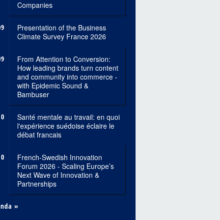
Companies
09
Presentation of the Business
Climate Survey France 2026
09
From Attention to Conversion:
How leading brands turn content
and community into commerce -
with Epidemic Sound &
Bambuser
10
Santé mentale au travail: en quoi
l'expérience suédoise éclaire le
débat francais
10
French-Swedish Innovation
Forum 2026 - Scaling Europe’s
Next Wave of Innovation &
Partnerships
enda »