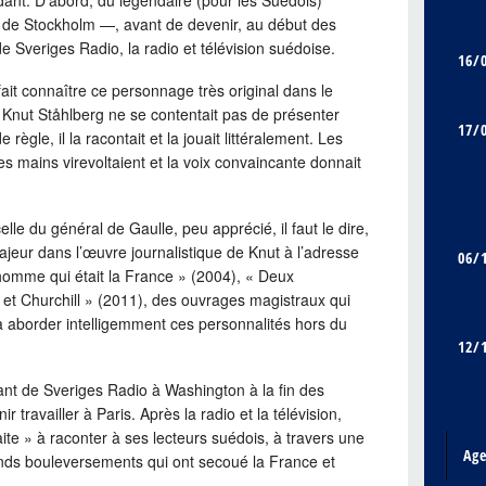
de Stockholm —, avant de devenir, au début des
Sveriges Radio, la radio et télévision suédoise.
16/
 fait connaître ce personnage très original dans le
 Knut Ståhlberg ne se contentait pas de présenter
17/
de règle, il la racontait et la jouait littéralement. Les
les mains virevoltaient et la voix convaincante donnait
le du général de Gaulle, peu apprécié, il faut le dire,
majeur dans l’œuvre journalistique de Knut à l’adresse
06/
’homme qui était la France » (2004), « Deux
 et Churchill » (2011), des ouvrages magistraux qui
, à aborder intelligemment ces personnalités hors du
12/
t de Sveriges Radio à Washington à la fin des
 travailler à Paris. Après la radio et la télévision,
traite » à raconter à ses lecteurs suédois, à travers une
Ag
rands bouleversements qui ont secoué la France et