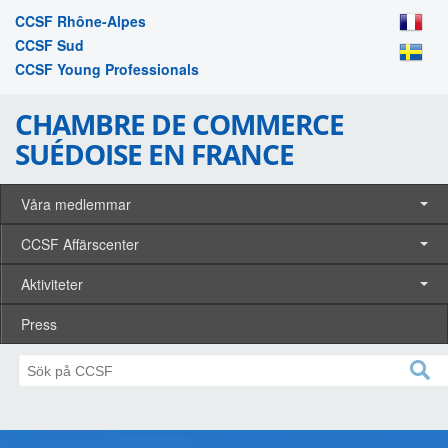
CCSF Rhône-Alpes
CCSF Sud
CCSF Young Professionals
CHAMBRE DE COMMERCE
SUÉDOISE EN FRANCE
Våra medlemmar
CCSF Affärscenter
Aktiviteter
Press