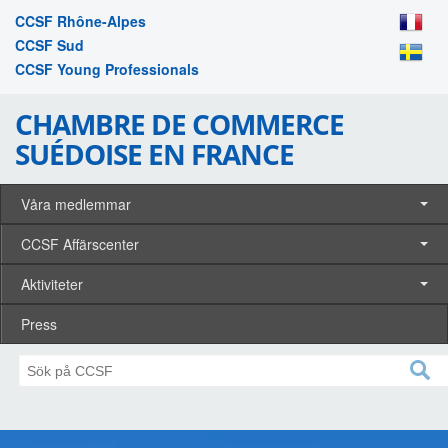
CCSF Rhône-Alpes
CCSF Sud
CCSF Young Professionals
CHAMBRE DE COMMERCE
SUÉDOISE EN FRANCE
Våra medlemmar
CCSF Affärscenter
Aktiviteter
Press