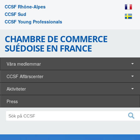
CCSF Rhône-Alpes
CCSF Sud
CCSF Young Professionals
CHAMBRE DE COMMERCE
SUÉDOISE EN FRANCE
Våra medlemmar
CCSF Affärscenter
Aktiviteter
Press