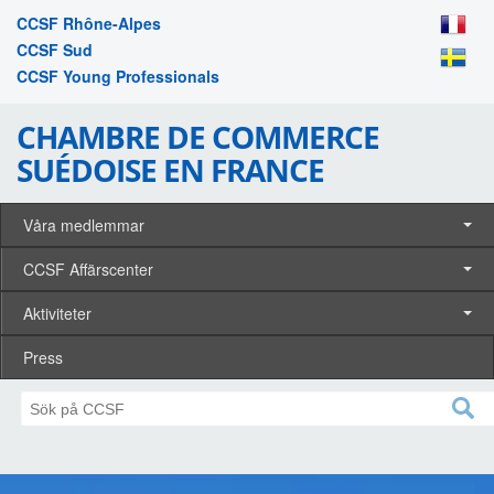
CCSF Rhône-Alpes
CCSF Sud
CCSF Young Professionals
CHAMBRE DE COMMERCE
SUÉDOISE EN FRANCE
Våra medlemmar
CCSF Affärscenter
Aktiviteter
Press