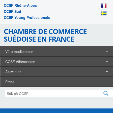
CCSF Rhône-Alpes
CCSF Sud
CCSF Young Professionals
CHAMBRE DE COMMERCE
SUÉDOISE EN FRANCE
Våra medlemmar
CCSF Affärscenter
Aktiviteter
Press