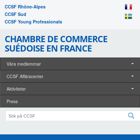
CCSF Rhône-Alpes
CCSF Sud
CCSF Young Professionals
CHAMBRE DE COMMERCE
SUÉDOISE EN FRANCE
Våra medlemmar
CCSF Affärscenter
Aktiviteter
Press