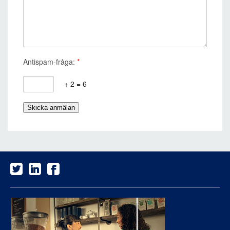
Antispam-fråga:
*
+ 2 = 6