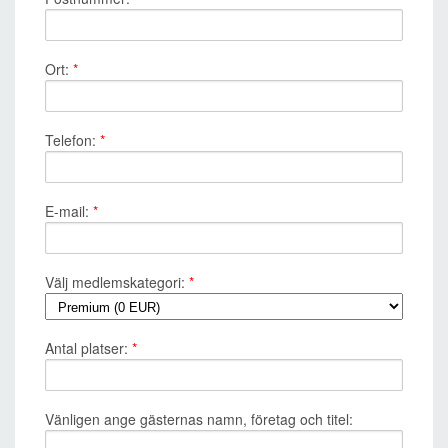
Ort:
*
Telefon:
*
E-mail:
*
Välj medlemskategori:
*
Antal platser:
*
Vänligen ange gästernas namn, företag och titel: