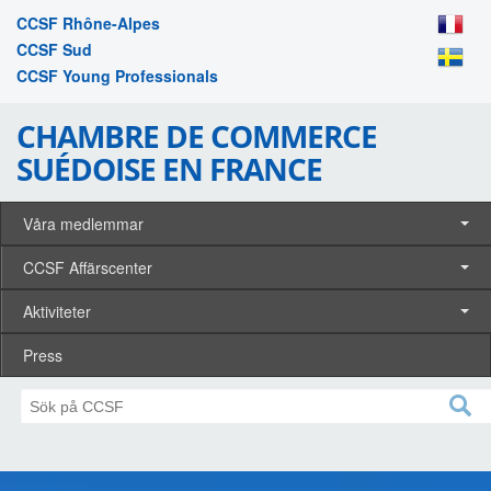
CCSF Rhône-Alpes
CCSF Sud
CCSF Young Professionals
CHAMBRE DE COMMERCE
SUÉDOISE EN FRANCE
Våra medlemmar
CCSF Affärscenter
Aktiviteter
Press