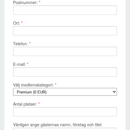
Postnummer:
*
Ort:
*
Telefon:
*
E-mail:
*
Välj medlemskategori:
*
Antal platser:
*
Vänligen ange gästernas namn, företag och titel: