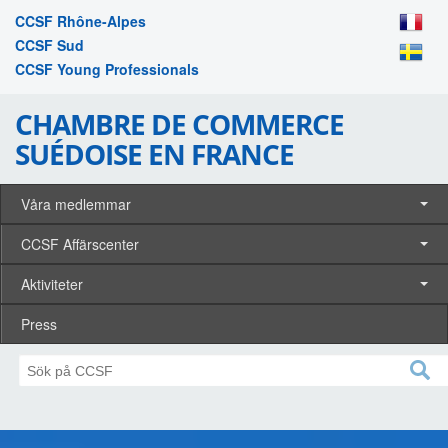
CCSF Rhône-Alpes
CCSF Sud
CCSF Young Professionals
CHAMBRE DE COMMERCE
SUÉDOISE EN FRANCE
Våra medlemmar
CCSF Affärscenter
Aktiviteter
Press