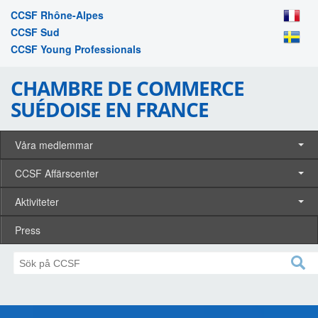
CCSF Rhône-Alpes
CCSF Sud
CCSF Young Professionals
CHAMBRE DE COMMERCE
SUÉDOISE EN FRANCE
Våra medlemmar
CCSF Affärscenter
Aktiviteter
Press