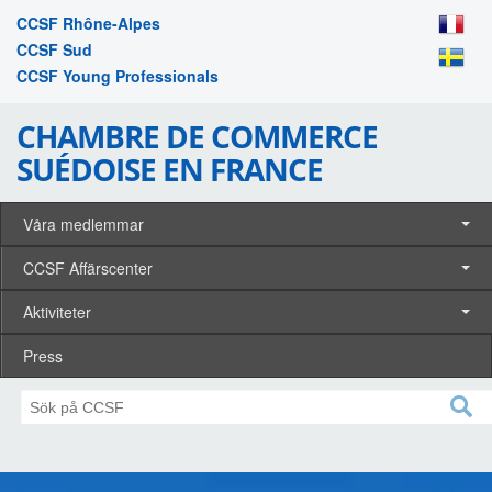
CCSF Rhône-Alpes
CCSF Sud
CCSF Young Professionals
CHAMBRE DE COMMERCE
SUÉDOISE EN FRANCE
Våra medlemmar
CCSF Affärscenter
Aktiviteter
Press