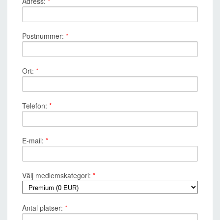
Adress:
*
Postnummer:
*
Ort:
*
Telefon:
*
E-mail:
*
Välj medlemskategori:
*
Antal platser:
*