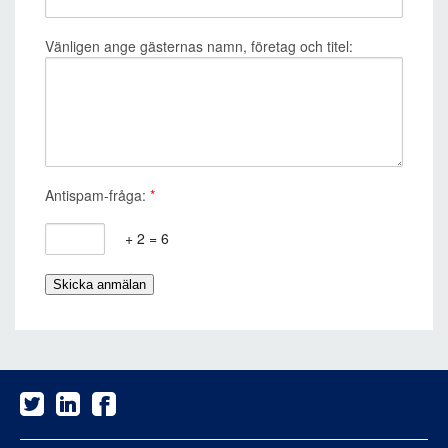
Vänligen ange gästernas namn, företag och titel:
Antispam-fråga:
*
+ 2 = 6