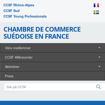
CCSF Rhône-Alpes
CCSF Sud
CCSF Young Professionals
CHAMBRE DE COMMERCE
SUÉDOISE EN FRANCE
Våra medlemmar
CCSF Affärscenter
Aktiviteter
Press