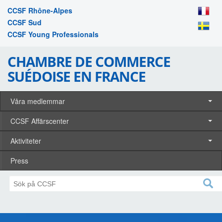
CCSF Rhône-Alpes
CCSF Sud
CCSF Young Professionals
CHAMBRE DE COMMERCE
SUÉDOISE EN FRANCE
Våra medlemmar
CCSF Affärscenter
Aktiviteter
Press