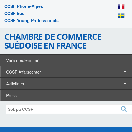
CCSF Rhône-Alpes
CCSF Sud
CCSF Young Professionals
CHAMBRE DE COMMERCE
SUÉDOISE EN FRANCE
Våra medlemmar
CCSF Affärscenter
Aktiviteter
Press