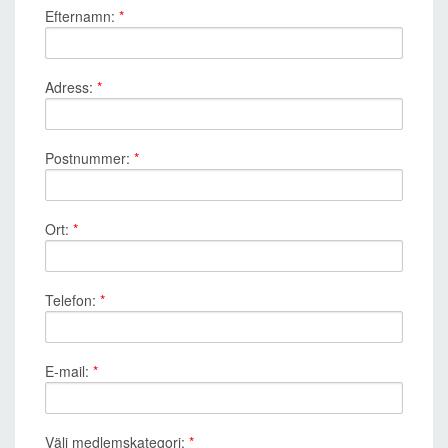
Efternamn:
*
Adress:
*
Postnummer:
*
Ort:
*
Telefon:
*
E-mail:
*
Välj medlemskategori:
*