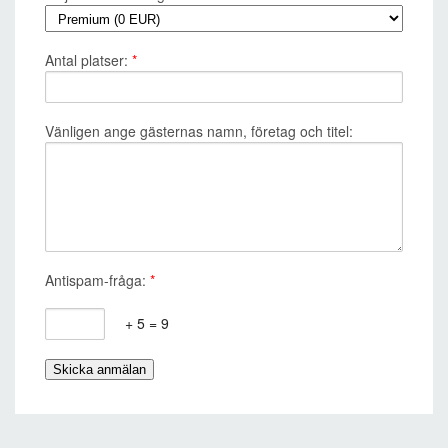
Antal platser:
*
Vänligen ange gästernas namn, företag och titel:
Antispam-fråga:
*
+ 5 = 9