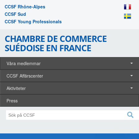
CCSF Rhône-Alpes
CCSF Sud
CCSF Young Professionals
CHAMBRE DE COMMERCE
SUÉDOISE EN FRANCE
Våra medlemmar
CCSF Affärscenter
Aktiviteter
Press