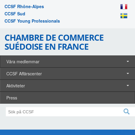
CCSF Rhône-Alpes
CCSF Sud
CCSF Young Professionals
CHAMBRE DE COMMERCE
SUÉDOISE EN FRANCE
Våra medlemmar
CCSF Affärscenter
Aktiviteter
Press