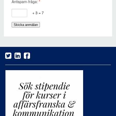
Antispam-fråga:
*
+ 3 = 7