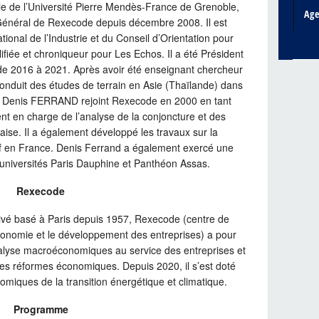
e de l’Université Pierre Mendès-France de Grenoble,
Ag
énéral de Rexecode depuis décembre 2008. Il est
nal de l’Industrie et du Conseil d’Orientation pour
lifiée et chroniqueur pour Les Echos. Il a été Président
 de 2016 à 2021. Après avoir été enseignant chercheur
 conduit des études de terrain en Asie (Thaïlande) dans
t, Denis FERRAND rejoint Rexecode en 2000 en tant
nt en charge de l’analyse de la conjoncture et des
aise. Il a également développé les travaux sur la
if en France. Denis Ferrand a également exercé une
 universités Paris Dauphine et Panthéon Assas.
Rexecode
rivé basé à Paris depuis 1957, Rexecode (centre de
conomie et le développement des entreprises) a pour
l’analyse macroéconomiques au service des entreprises et
t les réformes économiques. Depuis 2020, il s’est doté
miques de la transition énergétique et climatique.
Programme