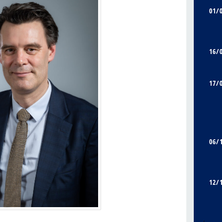
01/
16/
17/
06/
12/