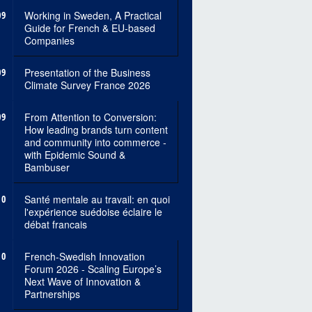
09
Working in Sweden, A Practical
Guide for French & EU-based
Companies
09
Presentation of the Business
Climate Survey France 2026
09
From Attention to Conversion:
How leading brands turn content
and community into commerce -
with Epidemic Sound &
Bambuser
10
Santé mentale au travail: en quoi
l'expérience suédoise éclaire le
débat francais
10
French-Swedish Innovation
Forum 2026 - Scaling Europe’s
Next Wave of Innovation &
Partnerships