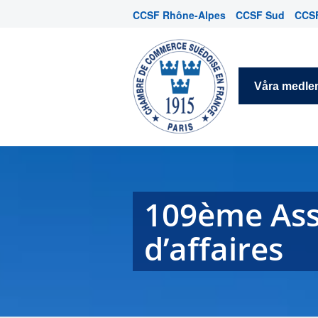
CCSF Rhône-Alpes
CCSF Sud
CCSF
Våra medl
109ème Ass
d’affaires